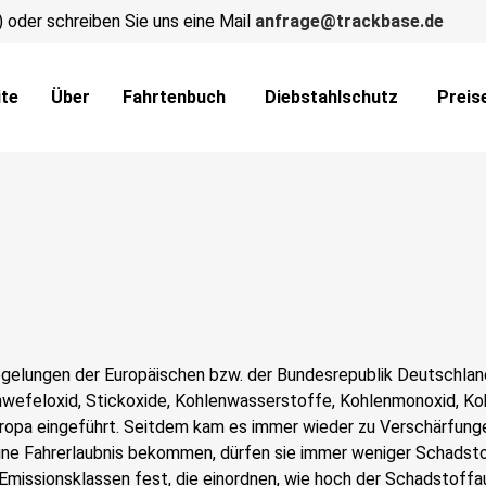
) oder schreiben Sie uns eine Mail
anfrage@trackbase.de
ite
Über
Fahrtenbuch
Diebstahlschutz
Preis
gelungen der Europäischen bzw. der Bundesrepublik Deutschlan
wefeloxid, Stickoxide, Kohlenwasserstoffe, Kohlenmonoxid, Kohl
uropa eingeführt. Seitdem kam es immer wieder zu Verschärfun
ine Fahrerlaubnis bekommen, dürfen sie immer weniger Schadst
missionsklassen fest, die einordnen, wie hoch der Schadstoffau